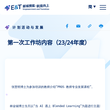
简
繁体中文
关于我们
计划活动与发展
计划内容
关于比赛
第一次工作坊内容（23/24年度）
计划成员
2024-25
资源区
参与学校
2023-24
W.I.S.E【以写带读】
专栏区
A
最新动态
A
作品集
阅读教学资源
A
 张慧明博士为参加培训的教师介绍“PROS 教师专业发展课程”。
计划活动与发展
写作教学资源
林金锡博士当天以“当 AI 遇上 Blended Learning”为题进行主题演讲。