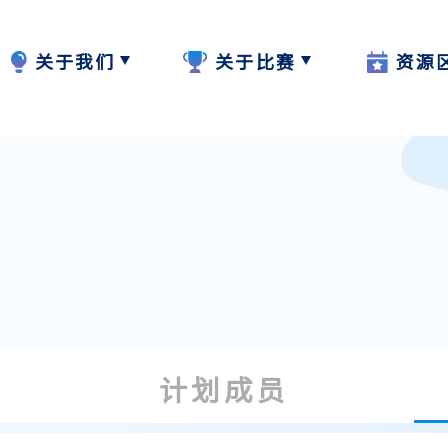
关于我们
关于比赛
资源
计划内容
2024-25
W.I.S.E【
计划成员
2023-24
阅读教学
参与学校
作品集
写作教学
最新动态
聆听教学
计划成员
计划活动与发展
说话教学