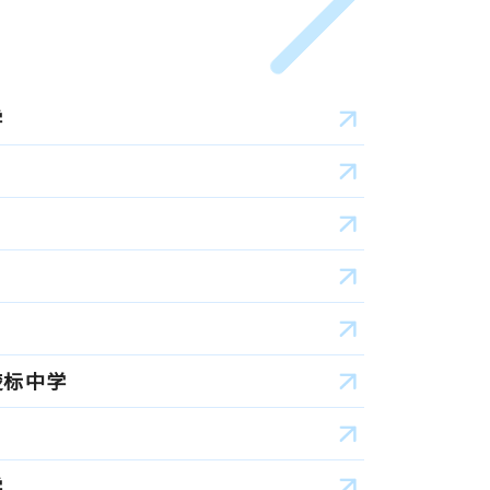
学
楚标中学
学