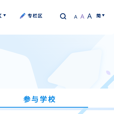
A
A
区
专栏区
简
A
以写带读】
繁体中文
资源
资源
资源
参与学校
资源