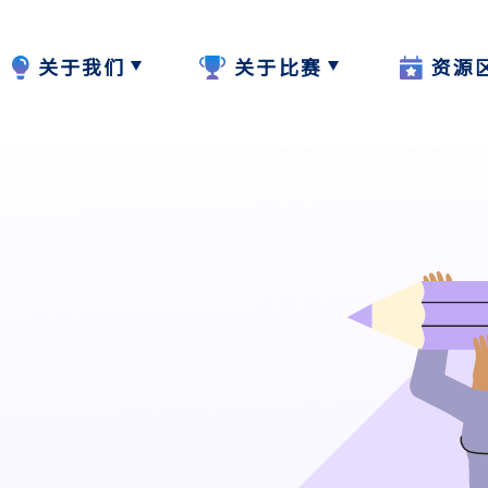
关于我们
关于比赛
资源
计划内容
2024-25
W.I.S.E【
计划成员
2023-24
阅读教学
参与学校
作品集
写作教学
最新动态
聆听教学
计划活动与发展
说话教学