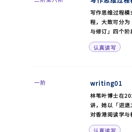
写作思维过程
写作思维过程模
程，大致可分为
与修订」四个阶段
1992）。本
认真读写
骤，以进一步分
注事项。
一阶
writing01
林苇叶博士在20
讲，她以「进退
对香港阅读学与教
认真读写