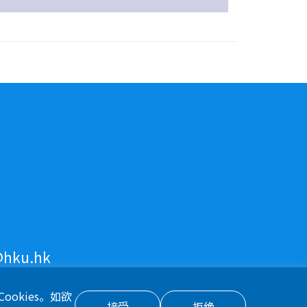
hku.hk
隐私权政策
okies。如欲
接受
拒绝