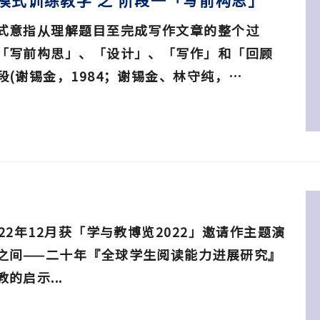
模式训练教学 之 阶段一「写前构思」
式意指从理解题目至完成写作文章的整个过
「写前构思」、「设计」、「写作」和「回顾
(谢锡金，1984；谢锡金、林守纯，
章节主要介绍阶段一「写前构思」的内容及教学步
享面向二语学习生时，可参考的调适安排和关
22年12月获「学与教博览2022」邀请作主题演
之间——二十年『全球学生阅读能力进展研究』
的启示...