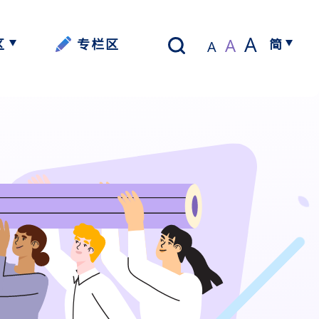
A
A
区
专栏区
简
A
以写带读】
繁体中文
资源
资源
资源
资源