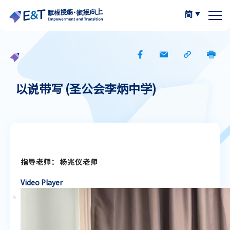
简
繁体中文
关于我们
计划内容
关于比赛
以说带写 (圣公会李炳中学)
计划成员
2024-25
资源区
参与学校
2023-24
W.I.S.E【以写带读】
专栏区
指导老师：杨兆仪老师
A
最新动态
A
作品集
阅读教学资源
A
Video Player
计划活动与发展
写作教学资源