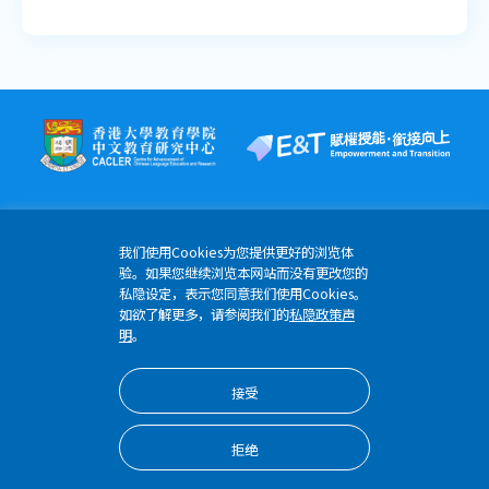
聆听教学资源
说话教学资源
我们使用Cookies为您提供更好的浏览体
验。如果您继续浏览本网站而没有更改您的
香港薄扶林道香港大学明华综合大楼6楼608-613室
私隐设定，表示您同意我们使用Cookies。
(852) 3917 4796
如欲了解更多，请参阅我们的
私隐政策声
明
。
etomo@hku.hk
接受
版权所有 © 2024 优质教育基金 香港大学教育学院
隐私权政策
拒绝