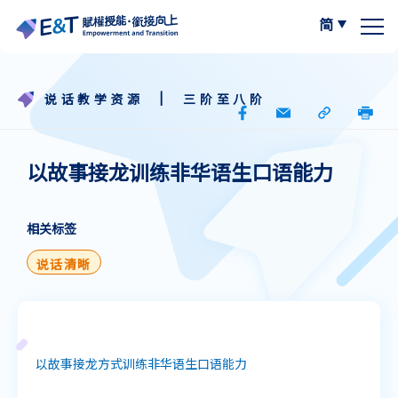
简
繁体中文
关于我们
|
说话教学资源
三阶至八阶
计划内容
关于比赛
以故事接龙训练非华语生口语能力
计划成员
2024-25
资源区
相关标签
参与学校
2023-24
W.I.S.E【以写带读】
专栏区
说话清晰
A
最新动态
A
作品集
阅读教学资源
A
计划活动与发展
写作教学资源
以故事接龙方式训练非华语生口语能力