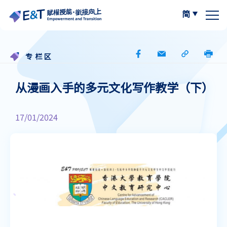
简
繁体中文
关于我们
专栏区
计划内容
关于比赛
从漫画入手的多元文化写作教学（下）
计划成员
2024-25
资源区
17/01/2024
参与学校
2023-24
W.I.S.E【以写带读】
专栏区
A
最新动态
A
作品集
阅读教学资源
A
计划活动与发展
写作教学资源