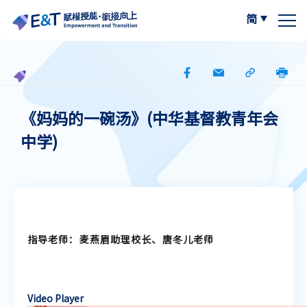
简
繁体中文
关于我们
计划内容
关于比赛
《妈妈的一碗汤》(中华基督教青年会
中学)
计划成员
2024-25
资源区
参与学校
2023-24
W.I.S.E【以写带读】
专栏区
A
最新动态
A
作品集
阅读教学资源
A
指导老师：麦燕眉助理校长、唐冬儿老师
计划活动与发展
写作教学资源
Video Player