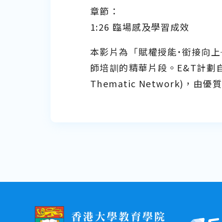
章節：
1:26 臨場感及學習成效
本影片為「賦權授能˙銜接向上
師培訓的精華片段。E&T計劃自20
Thematic Network)