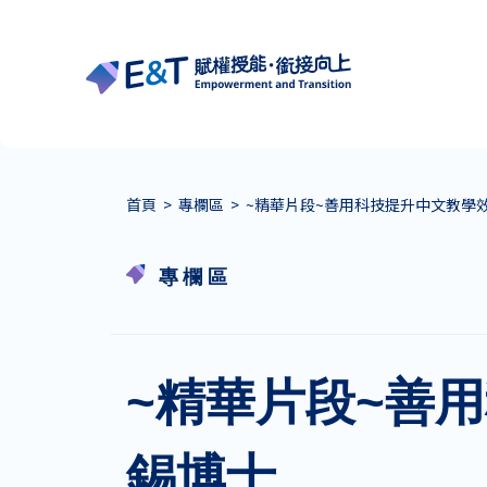
首頁
>
專欄區
>
~精華片段~善用科技提升中文教學效能
專欄區
~精華片段~善用
錫博士