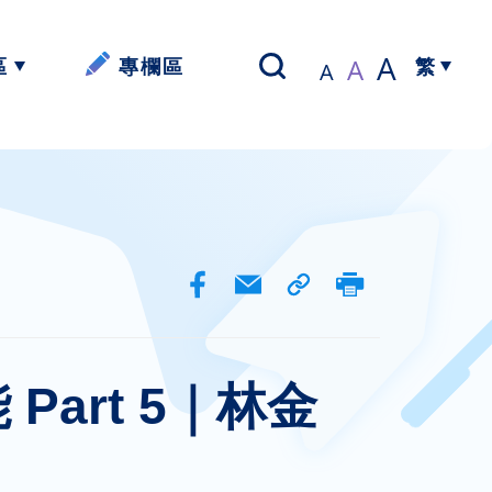
A
A
區
專欄區
A
繁
以寫帶讀】
簡體中文
資源
資源
資源
art 5｜林金
資源