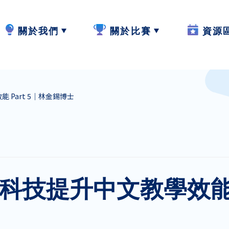
關於我們
關於比賽
資源
計劃內容
2024-25
W.I.S.E【
 Part 5｜林金錫博士
計劃成員
2023-24
閲讀教學
參與學校
作品集
寫作教學
最新動態
聆聽教學
科技提升中文教學效能 P
計劃活動與發展
説話教學