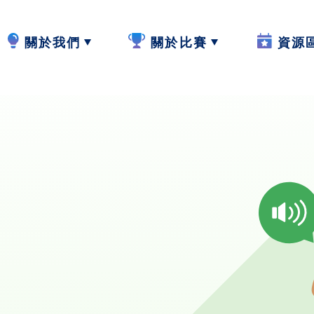
關於我們
關於比賽
資源
計劃內容
2024-25
W.I.S.E【
計劃成員
2023-24
閲讀教學
參與學校
作品集
寫作教學
最新動態
聆聽教學
計劃活動與發展
説話教學