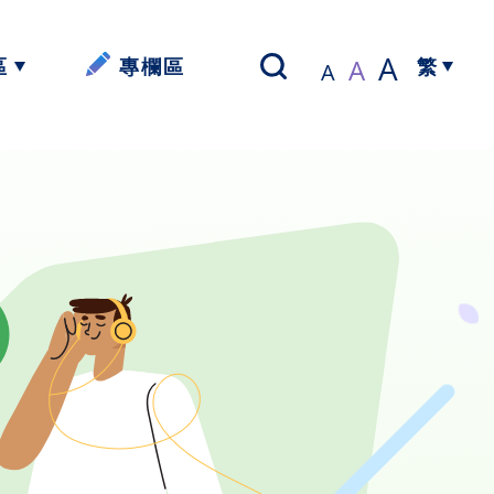
A
A
區
專欄區
A
繁
以寫帶讀】
簡體中文
資源
資源
資源
資源