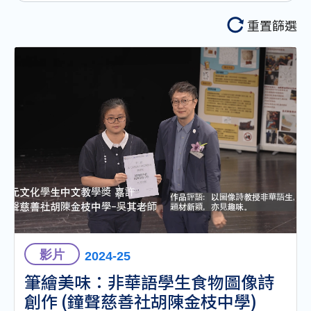
聆聽教學資源
重置篩選
説話教學資源
影片
2024-25
筆繪美味：非華語學生食物圖像詩
創作 (鐘聲慈善社胡陳金枝中學)