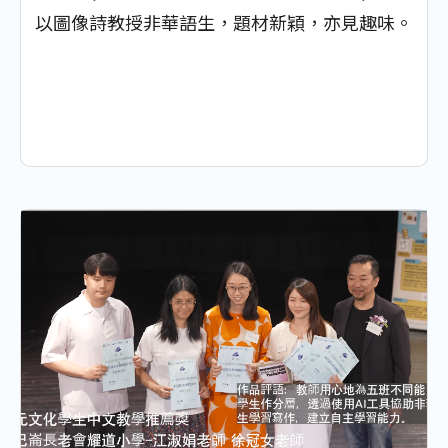
以圖像詩教授非華語生，題材新穎，亦見趣味。