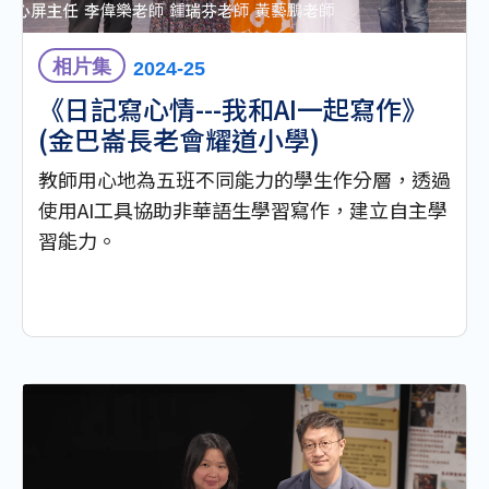
相片集
2024-25
《日記寫心情---我和AI一起寫作》
(金巴崙長老會耀道小學)
教師用心地為五班不同能力的學生作分層，透過
使用AI工具協助非華語生學習寫作，建立自主學
習能力。