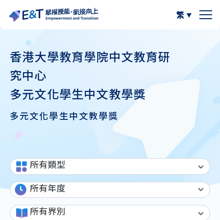
繁
簡體中文
關於我們
香港大學教育學院中文教育研
究中心
計劃內容
關於比賽
多元文化學生中文教學獎
計劃成員
2024-25
資源區
多元文化學生中文教學獎
參與學校
2023-24
W.I.S.E【以寫帶讀】
專欄區
A
A
最新動態
作品集
閲讀教學資源
A
計劃活動與發展
寫作教學資源