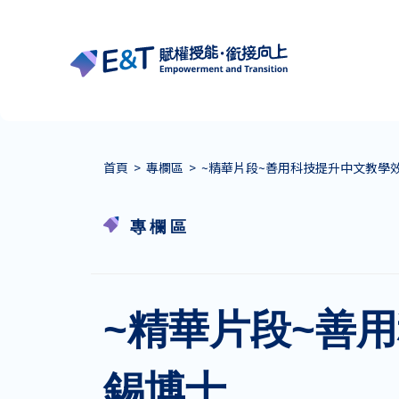
首頁
>
專欄區
>
~精華片段~善用科技提升中文教學效能
專欄區
~精華片段~善用
錫博士