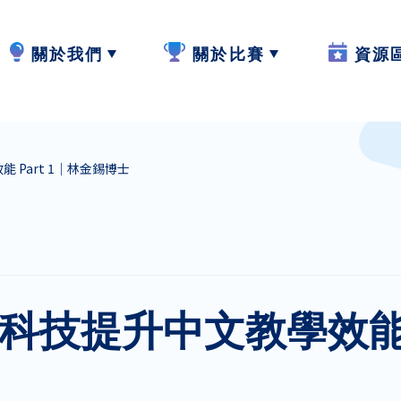
關於我們
關於比賽
資源
計劃內容
2024-25
W.I.S.E【
 Part 1｜林金錫博士
計劃成員
2023-24
閲讀教學
參與學校
作品集
寫作教學
最新動態
聆聽教學
科技提升中文教學效能 P
計劃活動與發展
説話教學