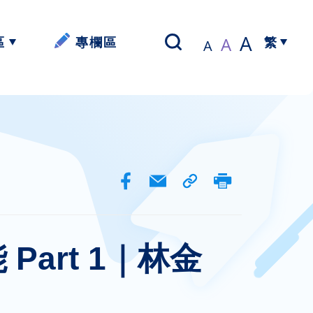
A
A
區
專欄區
A
繁
以寫帶讀】
簡體中文
資源
資源
資源
art 1｜林金
資源