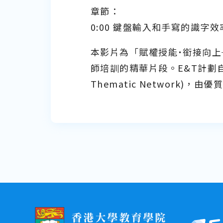
章節：
0:00 鍵盤輸入和手寫的識字效
本影片為「賦權授能˙銜接向上
師培訓的精華片段。E&T計劃自20
Thematic Network)