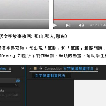
形文字故事动画
:
那山
,
那人
,
那狗》
習漢字書寫時，常出現
「筆劃」和「筆順」相關問題
ffects
」
如圖所示製作筆劃、筆順的動畫，幫助學生