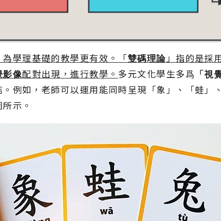
」為學理基礎的教學更有效。「
雙碼理論
」指的是採
覺影像
配對出現，進行教學。
多元文化學生多爲
「視
結。例如，老師可以運用能同時呈現「象」、「蛙」
圖所示。