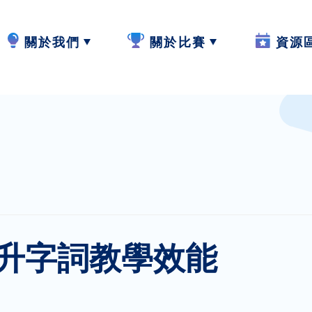
關於我們
關於比賽
資源
計劃內容
2024-25
W.I.S.E【
計劃成員
2023-24
閲讀教學
參與學校
作品集
寫作教學
最新動態
聆聽教學
升字詞教學效能
計劃活動與發展
説話教學