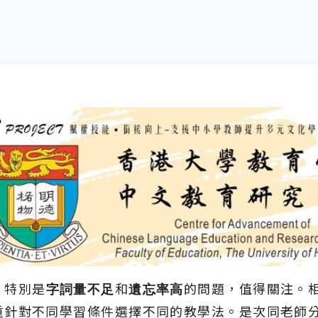
，
特別是
字詞量不足
和
遺忘率高
的問題，值得關注。
重針對不同學習條件選擇不同的教學法。是次同老師