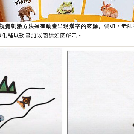
視覺刺激方法
還有
動畫呈現漢字的來源。
譬如，老師
變化輔以動畫加以闡述如圖所示。