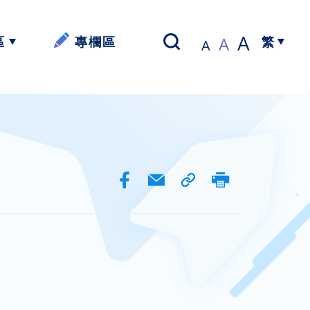
A
A
區
專欄區
A
繁
以寫帶讀】
簡體中文
資源
資源
資源
資源