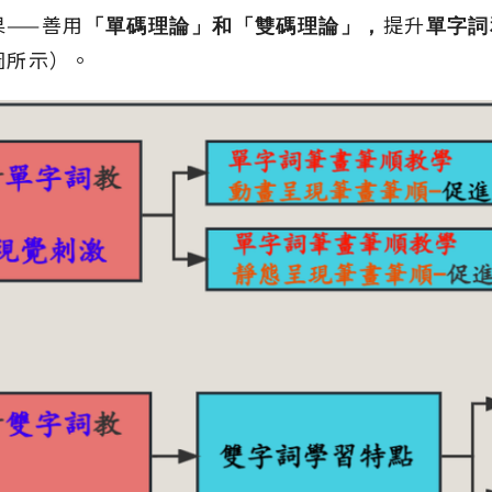
果——善用
「單碼理論」和「雙碼理論」，
提升
單字詞
圖所示）。