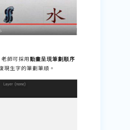
，
老師可採用
動畫呈現筆劃順序
復現生字的筆劃筆順。