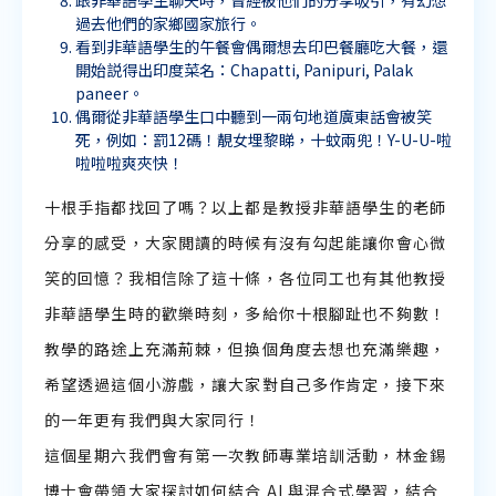
跟非華語學生聊天時，曾經被他們的分享吸引，有幻想
過去他們的家鄉國家旅行。
看到非華語學生的午餐會偶爾想去印巴餐廳吃大餐，還
開始説得出印度菜名：Chapatti, Panipuri, Palak
paneer。
偶爾從非華語學生口中聽到一兩句地道廣東話會被笑
死，例如：罰12碼！靚女埋黎睇，十蚊兩兜！Y-U-U-啦
啦啦啦爽夾快！
十根手指都找回了嗎？以上都是教授非華語學生的老師
分享的感受，大家閲讀的時候有沒有勾起能讓你會心微
笑的回憶？我相信除了這十條，各位同工也有其他教授
非華語學生時的歡樂時刻，多給你十根腳趾也不夠數！
教學的路途上充滿荊棘，但換個角度去想也充滿樂趣，
希望透過這個小游戲，讓大家對自己多作肯定，接下來
的一年更有我們與大家同行！
這個星期六我們會有第一次教師專業培訓活動，林金錫
博士會帶領大家探討如何結合 AI 與混合式學習，結合