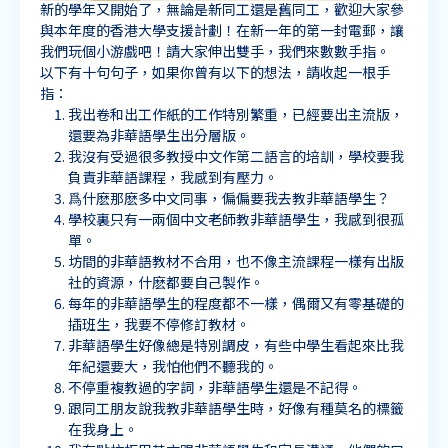
新的學年又開始了，無論是新同工還是舊同工，歡迎大家參
聆聽教學資源
與本年度的香港大學支援計劃！在新一年的第一封電郵，讓
我們玩個小游戲吧！請大家伸出雙手，我們來數數手指。
以下有十句句子，如果你曾有以下的想法，請收起一根手
説話教學資源
指：
我出卷和出工作紙的工作特別繁重，已經要出主流版，
還要為非華語學生出分層版。
我沒有受過很多教授中文作第二語言的培訓，學校要我
負責非華語課程，我感到有壓力。
爲什麽那麽多中文同事，偏偏要我去教非華語學生？
學校裏只有一兩個中文老師教非華語學生，我感到很孤
單。
坊間的非華語教材不合用，也不像主流課程一樣有出版
社的資源，什麽都要自己製作。
每年的非華語學生的程度都不一樣，偶爾又有零基礎的
插班生，我要不停修訂教材。
非華語學生好像總是特別調皮，有些中學生看起來比我
年紀還要大，我怕他們不聽我的。
不停重複教過的字詞，非華語學生還是不記得。
跟同工朋友說我教非華語學生時，好像有種莫名的標籤
在我身上。