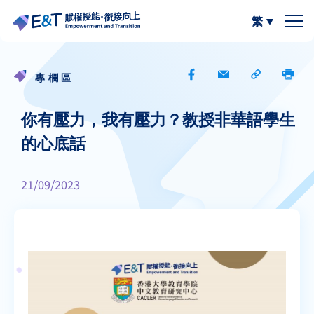
繁
簡體中文
關於我們
專欄區
計劃內容
關於比賽
你有壓力，我有壓力？教授非華語學生
的心底話
計劃成員
2024-25
資源區
21/09/2023
參與學校
2023-24
W.I.S.E【以寫帶讀】
專欄區
A
A
最新動態
作品集
閲讀教學資源
A
計劃活動與發展
寫作教學資源