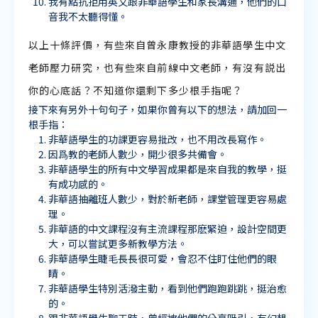
我有點抗拒用英文跟非華語學生和家長溝通，他們的口
音我不太聽得懂。
以上十條評價，有些來自曾永康教授的非華語學生中文
老師壓力研究，也有些來自前線中文老師，有沒有説出
你的心底話？不知道你還剩下多少根手指呢？
接下來有另外十句句子，如果你曾有以下的想法，請加回一
根手指：
非華語學生的功課更容易批改，也不用改長寫作。
因爲教的老師人數少，開少很多共備會。
非華語學生的所有中文學習成果都是來自我的教學，挺
有成功感的。
非華語抽離班人數少，對於新老師，課堂管理更容易處
理。
非華語的中文課程沒有主流課程那麽緊迫，設計空間更
大，可以嘗試更多新教學方法。
非華語學生睫毛長長很可愛，會忍不住盯住他們的眼
睛。
非華語學生特別活潑主動，看到他們跑跑跳跳，挺治愈
的。