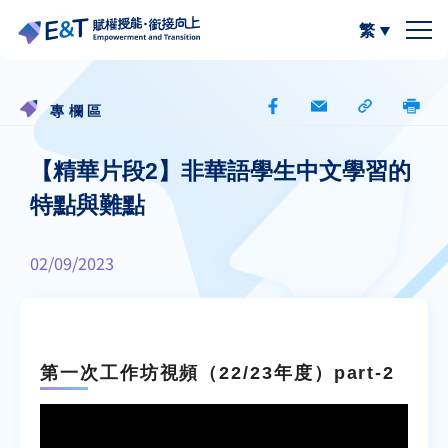
繁
簡體中文
關於我們
專欄區
計劃內容
關於比賽
【精華片段2】非華語學生中文學習的
特點與難點
計劃成員
2024-25
資源區
02/09/2023
參與學校
2023-24
W.I.S.E【以寫帶讀】
專欄區
A
A
最新動態
作品集
閲讀教學資源
A
第一次工作坊視頻（22/23年度）part-2
計劃活動與發展
寫作教學資源