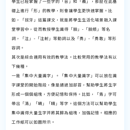
學生已經掌握了一些字的「音」和「義」，那麽在此基
礎上進行「形」的教學，則會讓學生更快速掌握。比
如，「拔牙」這篇課文，就是將學生生活化場景融入課
堂學習中，從而教授學生識得「臉」-「臉頰」等名
詞，「注」-「注射」等動詞以及「勇」-「勇敢」等形
容詞。
其次是綜合運用有效的教學法。比較常用的教學法有以
下幾種。
一是「集中大量識字」。「集中大量識字」可以放在識
字課堂的開始階段，像是通過加部首，幫助學生將生字
形成一個個組塊，方便記憶和保持。比如，「青」字可
帶出「清」「晴」「睛」等字。這個方法可以幫助學生
集中識得大量生字并將其歸為組塊，加强記憶。相應的
工作紙可以如圖所示。