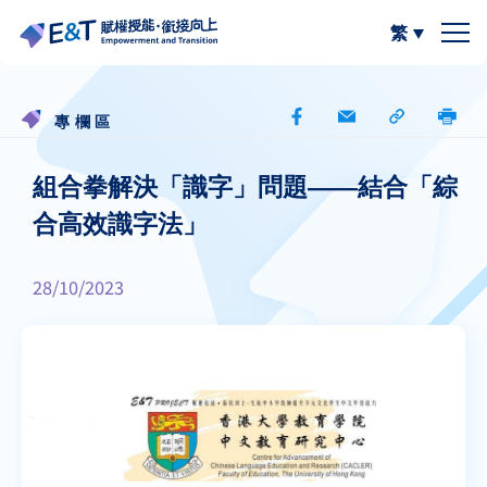
繁
簡體中文
關於我們
專欄區
計劃內容
關於比賽
組合拳解決「識字」問題——結合「綜
合高效識字法」
計劃成員
2024-25
資源區
28/10/2023
參與學校
2023-24
W.I.S.E【以寫帶讀】
專欄區
A
A
最新動態
作品集
閲讀教學資源
A
計劃活動與發展
寫作教學資源