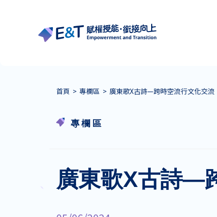
首頁
>
專欄區
>
廣東歌X古詩—跨時空流行文化交流
專欄區
廣東歌X古詩—