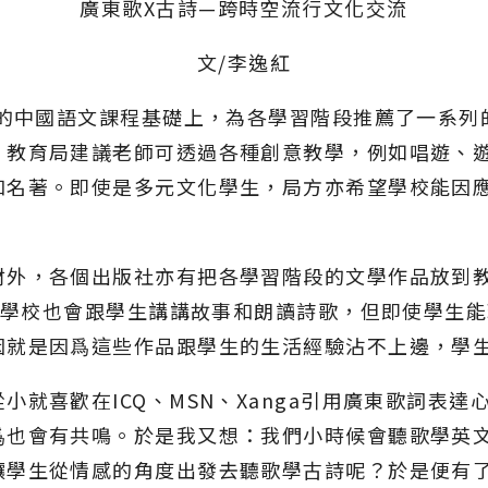
廣東歌X古詩—跨時空流行文化交流
文/李逸紅
有的中國語文課程基礎上，為各學習階段推薦了一系
。教育局建議老師可透過各種創意教學，例如唱遊、
和名著。即使是多元文化學生，局方亦希望學校能因
材外，各個出版社亦有把各學習階段的文學作品放到
很多學校也會跟學生講講故事和朗讀詩歌，但即使學生
因就是因爲這些作品跟學生的生活經驗沾不上邊，學
小就喜歡在ICQ、MSN、Xanga引用廣東歌詞表達
爲也會有共鳴。於是我又想：我們小時候會聽歌學英
讓學生從情感的角度出發去聽歌學古詩呢？於是便有