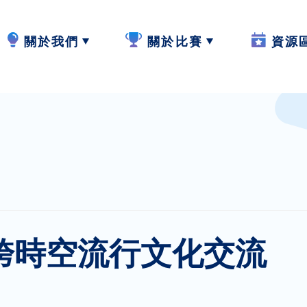
關於我們
關於比賽
資源
計劃內容
2024-25
W.I.S.E【
計劃成員
2023-24
閲讀教學
參與學校
作品集
寫作教學
最新動態
聆聽教學
跨時空流行文化交流
計劃活動與發展
説話教學