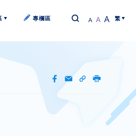
A
A
區
專欄區
A
繁
以寫帶讀】
簡體中文
資源
資源
資源
資源