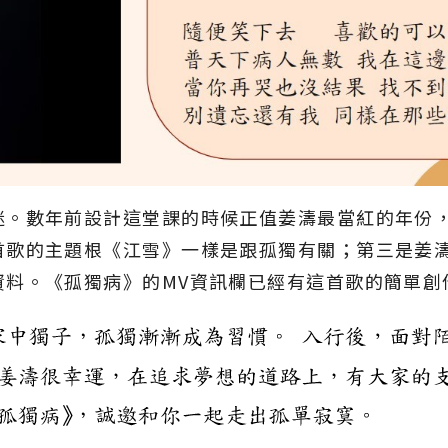
迷。數年前設計這堂課的時候正值姜濤最當紅的年份
首歌的主題根《江雪》一樣是跟孤獨有關；第三是姜
資料。《孤獨病》的MV資訊欄已經有這首歌的簡單創