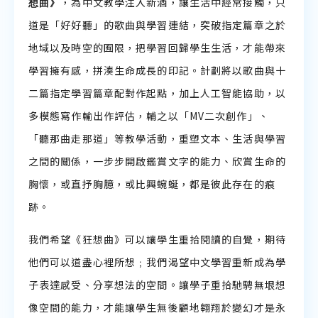
想曲》
，為中文教學注入新酒，讓生活中經常接觸，只
道是「好好聽」的歌曲與學習連結，突破指定篇章之於
地域以及時空的囿限，把學習回歸學生生活，才能帶來
學習擁有感，拼湊生命成長的印記。計劃將以歌曲與十
二篇指定學習篇章配對作起點，加上人工智能協助，以
多模態寫作輸出作評估，輔之以「MV二次創作」、
「聽那曲走那道」等教學活動，重塑文本、生活與學習
之間的關係，一步步開啟鑑賞文字的能力、欣賞生命的
胸懷，或直抒胸臆，或比興蜿蜒，都是彼此存在的痕
跡。
我們希望《狂想曲》可以讓學生重拾閱讀的自覺，期待
他們可以道盡心裡所想﹔我們渴望中文學習重新成為學
子表達感受、分享想法的空間。讓學子重拾馳騁無垠想
像空間的能力，才能讓學生無後顧地翱翔於變幻才是永