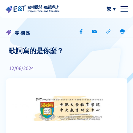
繁
簡體中文
關於我們
專欄區
計劃內容
關於比賽
歌詞寫的是你麼？
計劃成員
2024-25
資源區
12/06/2024
參與學校
2023-24
W.I.S.E【以寫帶讀】
專欄區
A
A
最新動態
作品集
閲讀教學資源
A
計劃活動與發展
寫作教學資源