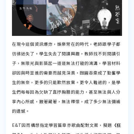
在現今這個資訊爆炸，娛樂常在的時代，老師跟學子都
彷彿迷失了。學生失去了閱讀興趣，教師找不到閱讀引
子，無限光與影築起一道道無法打破的鴻溝，學習材料
卻因與時並進的需要而越見深奧，囫圇吞棗成了勤奮學
生的無奈，更多的只能歎然放棄。更令人難過的，是學
生們每每因為欠缺了直抒胸臆的能力，甚至無法與人分
享內心所感，腋著藏著，無法釋懷，成了多少無法彌補
的遺憾。
《狂
E&T因而構想指定學習篇章亦歌曲配對文案，擬題