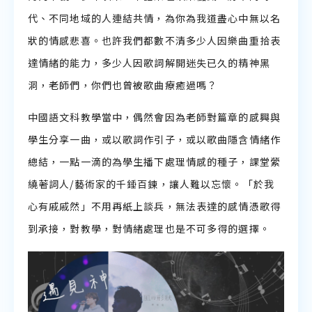
代、不同地域的人連結共情，為你為我道盡心中無以名
狀的情感悲喜。也許我們都數不清多少人因樂曲重拾表
達情緒的能力，多少人因歌詞解開迷失已久的精神黑
洞，老師們，你們也曾被歌曲療癒過嗎？
中國語文科教學當中，偶然會因為老師對篇章的感興與
學生分享一曲，或以歌詞作引子，或以歌曲隱含情緒作
總結，一點一滴的為學生播下處理情感的種子，課堂縈
繞著詞人/藝術家的千錘百鍊，讓人難以忘懷。「於我
心有戚戚然」不用再紙上談兵，無法表達的感情憑歌得
到承接，對教學，對情緒處理也是不可多得的選擇。