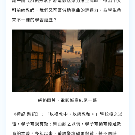
尾一曲《風的形狀》將電影感染力推至高峰。作為中文
科前線教師，我們又可否借助歌曲的穿透力，為學生帶
來不一樣的學習經歷？
網絡圖片，電影城寨結尾一幕
《禮記 樂記》﹕「以禮教中，以樂教和。」學校授之以
禮，學子有規有矩﹔樂曲融之以情，學子有情有德是教
育的本義。多年以來，華語樂壇碩果儲藏，將不同時