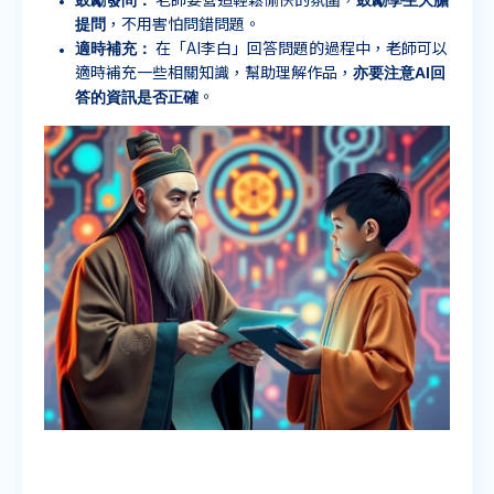
鼓勵發問：
鼓勵學生大膽
老師要營造輕鬆愉快的氛圍，
提問
，不用害怕問錯問題。
適時補充：
在「AI李白」回答問題的過程中，老師可以
亦要注意
AI
回
適時補充一些相關知識，幫助理解作品，
答的資訊是否正確
。