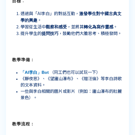
目標
：
激發學生對中國古典文
透過與「AI李白」的對話互動，
學的興趣
。
觀察和感受
轉化為寫作靈感
學習從生活中
，並將其
。
提問技巧
提升學生的
，鼓勵他們大膽思考、積極發問。
教學準備：
「
AI
李白」
Bot
（同工們也可以試玩一下）
《靜夜思》、《望廬山瀑布》、《贈汪倫》等李白詩歌
的文本資料。
一些與李白相關的圖片或影片（例如：廬山瀑布的壯麗
景色）。
教學流程：