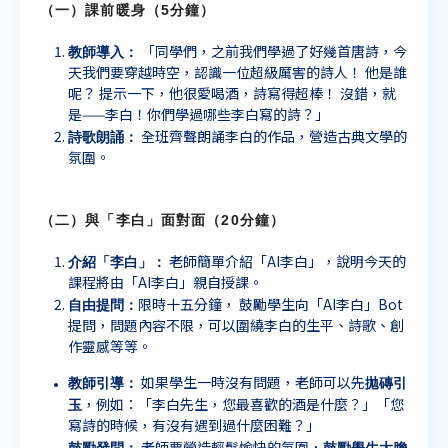
（一）課前暖身（
5
分鐘）
教師導入：
「同學們，之前我們學過了好幾首唐詩，今
天我們要穿越時空，認識一位超級厲害的詩人！ 他是誰
呢？ 提示一下，他很愛喝酒，詩寫得超棒！ 沒錯，就
是——李白！你們學過哪些李白寫的詩？」
詩歌朗誦：
全班齊聲朗誦李白的作品，營造古典文學的
氛圍。
（二）與「李白」面對面（
20
分鐘）
介紹「李白」：
老師簡單介紹「AI李白」，說明今天的
課程將由「AI李白」親自授課。
自由提問：
限時十五分鐘， 鼓勵學生向「AI李白」Bot
提問，問題內容不限，可以圍繞李白的生平、詩歌、創
作靈感等等。
教師引導：
拋磚引
如果學生一時沒有問題，老師可以先
玉
，例如：「李白先生，您最喜歡的酒是什麼？」「您
寫詩的時候，有沒有遇到過什麼困難？」