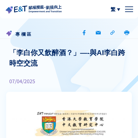
繁
簡體中文
關於我們
專欄區
計劃內容
關於比賽
「李白你又飲醉酒？」—-與AI李白跨
時空交流
計劃成員
2024-25
資源區
07/04/2025
參與學校
2023-24
W.I.S.E【以寫帶讀】
專欄區
A
A
最新動態
作品集
閲讀教學資源
A
計劃活動與發展
寫作教學資源