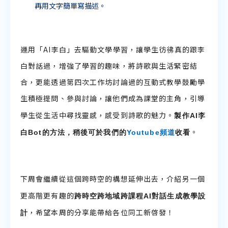
再用文字簡單寫描述。
運用「AI李白」去驅動文學學習，讓學生彷彿真的跟李
白對話過，增強了學習的趣味，將詩歌與生活緊密結
合，更能透過第四次工作坊討論過的互動式教學鼓勵學
生積極提問、參與討論，讓他們成為課堂的主角，引導
製作
AI
李
學生從生活中尋找靈感，感受到詩歌的魅力。
白
Bot
的方法，稍後可於我們的
Youtube
頻道
收看
。
下周會繼續從這個跨時空的構想延伸出去，介紹另一個
跨時空跨地域跨課程
AI
對話生成教學設
更高階更有趣的
計
，希望本周的分享能帶給各位同工新啓發！