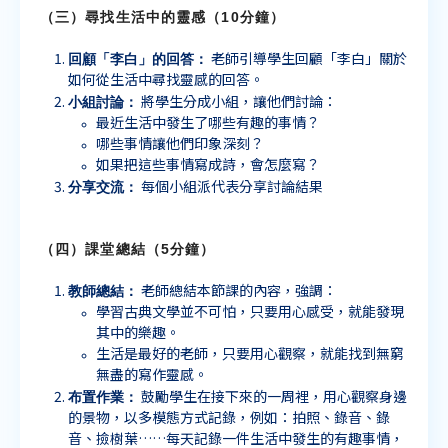
（三）尋找生活中的靈感（
10
分鐘）
回顧「李白」的回答：
老師引導學生回顧「李白」關於
如何從生活中尋找靈感的回答。
小組討論：
將學生分成小組，讓他們討論：
最近生活中發生了哪些有趣的事情？
哪些事情讓他們印象深刻？
如果把這些事情寫成詩，會怎麼寫？
分享交流：
每個小組派代表分享討論結果
（四）課堂總結（
5
分鐘）
教師總結：
老師總結本節課的內容，強調：
學習古典文學並不可怕，只要用心感受，就能發現
其中的樂趣。
生活是最好的老師，只要用心觀察，就能找到無窮
無盡的寫作靈感。
布置作業：
鼓勵學生在接下來的一周裡，用心觀察身邊
的景物，以多模態方式記錄，例如：拍照、錄音、錄
音、撿樹葉……每天記錄一件生活中發生的有趣事情，