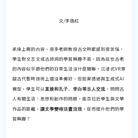
聆聽教學資源
文/李逸紅
説話教學資源
承接上周的内容，很多老師教授古文時都感到很苦惱，
學生對文言文或古詩詞的學習興趣不高，因為這些古老
的內容似乎跟他們的日常生活沒什麼關聯。沉浸式VR穿
越古代暫時技術上還沒準備好，但如果透過與生成式AI
直接和孔子、李白等古人交流
模型，學生可以
，問問古
人有關生活、思想和創作的問題，能否拉近學生與文學
讓文學變得活靈活現
作品的距離，
，從而提升他們的學
習興趣？