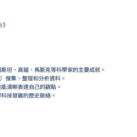
台
》
因斯坦、高錕、馬斯克等科學家的主要成就。
Bot）搜集、整理和分析資料。
並能清晰表達自己的觀點。
解科技發展的歷史脈絡。