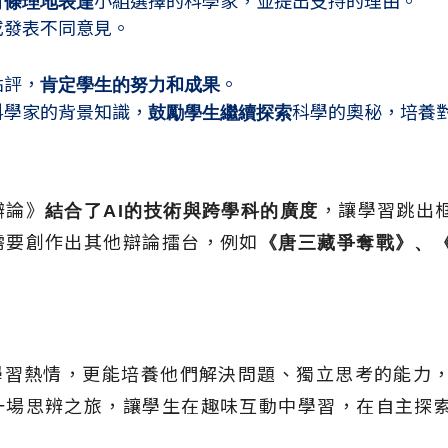
有條理地表達
小組選擇的科學家，並提出支持的理由。
或發表不同意見。
點評，
肯定學生的努力和成果
。
科學家的背景知識，
鼓勵學生繼續探索
科學的奧秘，培養
辯論》
結合了
AI
的技術與跨學科的廣度
，讓學習跳出
需要創作出其他辯論擂台，例如
《唐三藏爭奪戰》、
的學習熱情，更能培養他們解決問題、獨立思考的能力
一場思辨之旅，讓學生在趣味互動中學習，在自主探