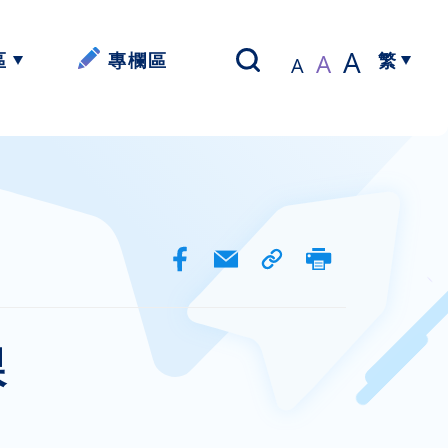
A
A
區
專欄區
A
繁
以寫帶讀】
簡體中文
資源
資源
資源
課
資源