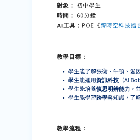
對象：
初中學生
時間：
60分鐘
AI
工具：
POE《
跨時空科技擂
教學目標：
學生能了解張衡、牛頓、愛
學生能運用
資訊科技
（AI 
學生能培養
慎思明辨能力
，
學生能學習
跨學科
知識，了
教學流程：