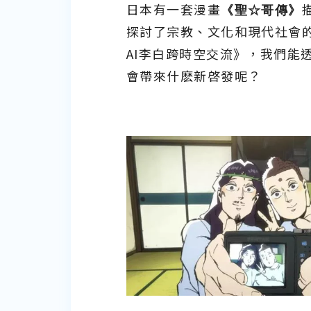
日本有一套漫畫
《聖
☆
哥傳》
探討了宗教、文化和現代社會
AI李白跨時空交流》，我們能
會帶來什麽新啓發呢？