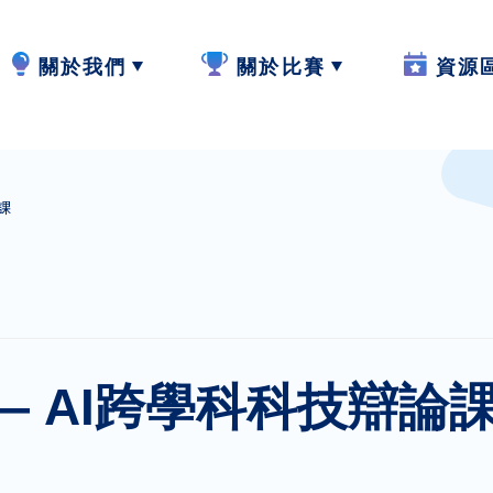
關於我們
關於比賽
資源
計劃內容
2024-25
W.I.S.E【
課
計劃成員
2023-24
閲讀教學
參與學校
作品集
寫作教學
最新動態
聆聽教學
 — AI跨學科科技辯論
計劃活動與發展
説話教學