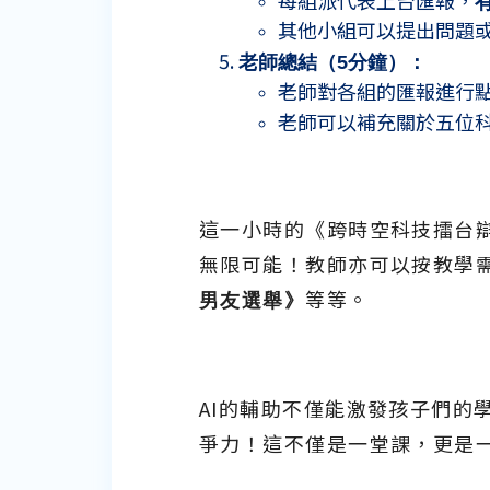
每組派代表上台匯報，
其他小組可以提出問題
老師總結（
5
分鐘）：
老師對各組的匯報進行
老師可以補充關於五位
這一小時的《跨時空科技擂台
無限可能！教師亦可以按教學
男友選舉》
等等。
AI的輔助不僅能激發孩子們
爭力！這不僅是一堂課，更是