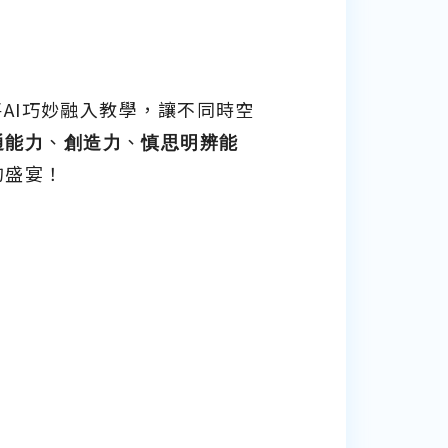
將AI巧妙融入教學，讓不同時空
通能力
、
創造力
、
慎思明辨能
的盛宴！