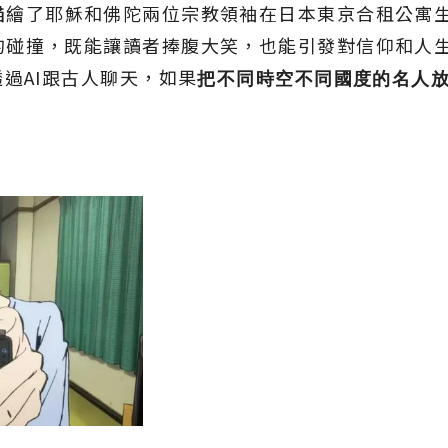
描繪了耶穌和佛陀兩位宗教領袖在日本東京合租公寓
的碰撞，既能讓讀者捧腹大笑，也能引發對信仰和人
透過AI跟古人聊天，如果
把不同時空不同國度的名人