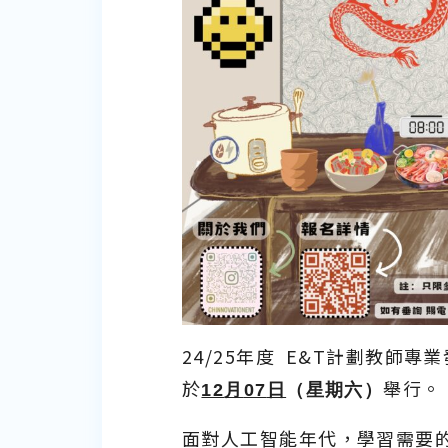
24/25年度 E&T計劃教
於
12
月
07
日
（星期六）
舉行。
面對人工智能年代，學習需要