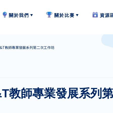
關於我們
關於比賽
資源
計劃內容
2024-25
W.I.S.E【
E&T教師專業發展系列第二次工作坊
計劃成員
2023-24
閲讀教學
參與學校
作品集
寫作教學
最新動態
聆聽教學
&T教師專業發展系列
計劃活動與發展
説話教學