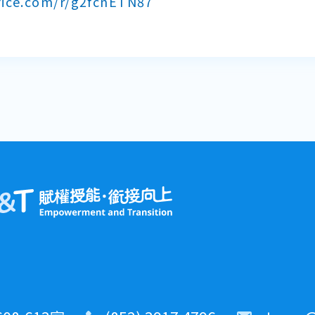
ffice.com/r/g2fcnETN87