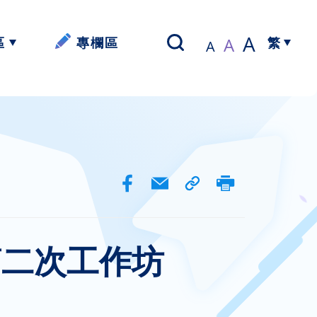
A
A
區
專欄區
A
繁
以寫帶讀】
簡體中文
資源
資源
資源
第二次工作坊
資源