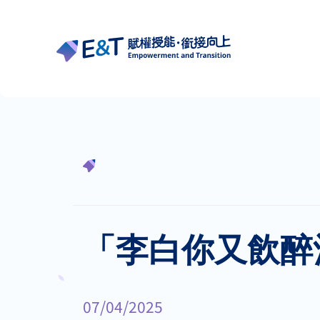
「李白你又飲醉
07/04/2025