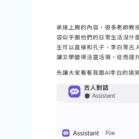
承接上周的內容，很多老師教
容似乎跟他們的日常生活沒什麼
生可以直接和孔子、李白等古
讓文學變得活靈活現，從而提
先讓大家看看我跟AI李白的搞