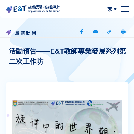
繁
簡體中文
關於我們
最新動態
計劃內容
關於比賽
活動預告——E&T教師專業發展系列第
二次工作坊
計劃成員
2024-25
資源區
參與學校
2023-24
W.I.S.E【以寫帶讀】
專欄區
A
A
最新動態
作品集
閲讀教學資源
A
計劃活動與發展
寫作教學資源