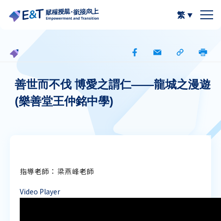
繁
簡體中文
關於我們
計劃內容
關於比賽
善世⽽不伐 博愛之謂仁——⿓城之漫遊
(樂善堂王仲銘中學)
計劃成員
2024-25
資源區
參與學校
2023-24
W.I.S.E【以寫帶讀】
專欄區
A
A
最新動態
作品集
閲讀教學資源
A
指導老師：梁燕峰老師
Video Player
計劃活動與發展
寫作教學資源