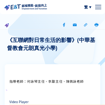
繁
簡體中文
關於我們
計劃內容
關於比賽
《互聯網對日常生活的影響》(中華基
督教會元朗真光小學)
計劃成員
2024-25
資源區
參與學校
2023-24
W.I.S.E【以寫帶讀】
專欄區
A
A
最新動態
作品集
閲讀教學資源
A
指導老師：何詠琴主任、李甜主任、陳佩詠老師
計劃活動與發展
寫作教學資源
Video Player