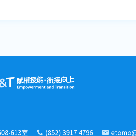
(852) 3917 4796
etomo@
8-613室