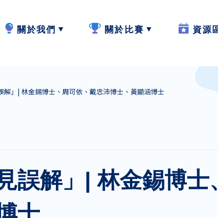
關於我們
關於比賽
資源
計劃內容
2024-25
W.I.S.E【
誤解」| 林金錫博士、周可依、戴忠沛博士、黃顯涵博士
計劃成員
2023-24
閲讀教學
參與學校
作品集
寫作教學
最新動態
聆聽教學
見誤解」| 林金錫博士
計劃活動與發展
説話教學
博士