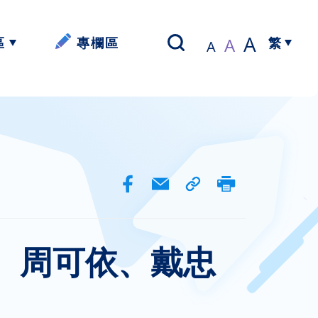
A
A
區
專欄區
A
繁
以寫帶讀】
簡體中文
資源
資源
資源
、周可依、戴忠
資源