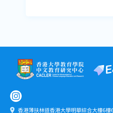
香港薄扶林道香港大學明華綜合大樓6樓60