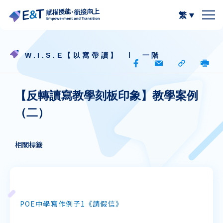
繁
簡體中文
關於我們
|
W.I.S.E【以寫帶讀】
一階
計劃內容
關於比賽
【反轉讀寫教學刻板印象】教學案例
計劃成員
2024-25
資源區
（二）
參與學校
2023-24
W.I.S.E【以寫帶讀】
專欄區
相關標籤
A
A
最新動態
作品集
閲讀教學資源
A
計劃活動與發展
寫作教學資源
POE中學寫作例子1《請假信》