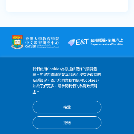
聆聽教學資源
説話教學資源
我們使用Cookies為您提供更好的瀏覽體
驗。如果您繼續瀏覽本網站而沒有更改您的
香港薄扶林道香港大學明華綜合大樓6樓608-613室
私隱設定，表示您同意我們使用Cookies。
如欲了解更多，請參閱我們的
私隱政策聲
(852) 3917 4796
明
。
etomo@hku.hk
接受
版權所有 © 2024 優質教育基金 香港大學教育學院
隱私權政策
拒絕