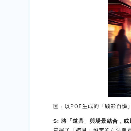
圖﹕以POE生成的「顧影自憐
S:
將「道具」與場景結合，或
掌握了「道具」設定的方法與