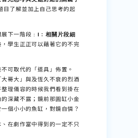
題目了解並加上自己思考的起
開展下一階段﹕
I
﹕相關片段細
美，學生正正可以藉著它的不完
是不可取代的「道具」佈置。
「大哥大」與及恆久不衰的烈酒
子整理儀容的時候我們看到掛在
角的深藏不露；鏡前那圓缸小金
於一個小小的魚缸，對鏡自憐？
本、在劇作當中得到的一定不只