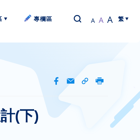
A
A
區
專欄區
A
繁
以寫帶讀】
簡體中文
資源
資源
資源
(下)
資源