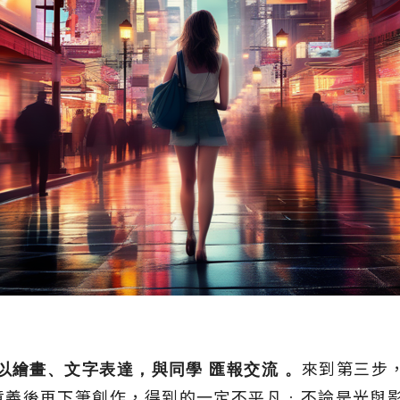
」
以繪畫、文字表達，與同學
匯報交流
。
來到第三步
意義後再下筆創作，得到的一定不平凡﹕不論是光與影