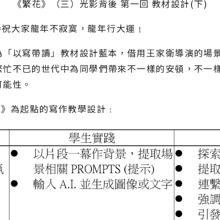
《繁花》（三）光影背後 第一回 教材設計(下)
首先恭祝大家龍年不寂寞，龍年行大運﹗
為「以寫帶讀」教材設計藍本，借用王家衛導演的場
繁忙不已的世代中為同學們帶來不一樣的安頓，不一
可能性。
《繁花》為起點的寫作教學設計﹕