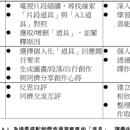
以
A.I.
為場景搭配能營
造
適當氣氛的「道具」，讓學