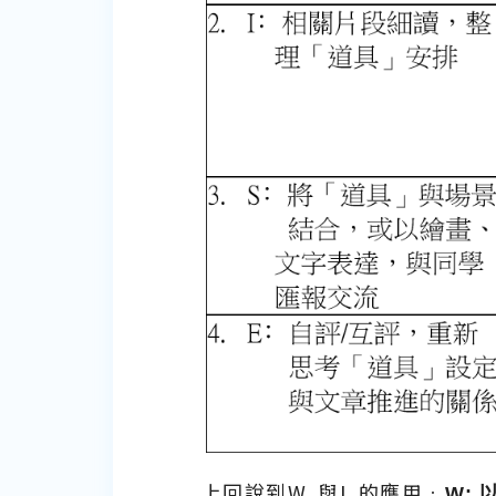
上回說到W. 與I. 的應用﹕
W: