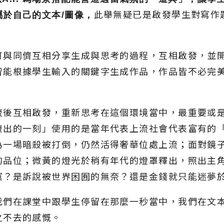
屬於自己的文本
/
圖像，
此舉無疑已是啟發學生對寫作
可與同儕互相分享生成與思考的過程，互相啟發，並
智能根據學生輸入的關鍵字生成作品，作品皆不必完
流後互相啟發，重新思考在這個環境當中，最重要或
復出的一刻」使用的是當年代表上流社會代表富有的
為一場暗殺被打倒，仍然活得奢華位處上流；面對鏡
的品位；微黃的燈光於稍有年代的燈罩釋出，照出主
寞？是訴說被世界困囿的無奈？還是金錢就只能迷夢
我們在課堂中跟學生停留在那麼一秒當中，我們在文
之不去的感慨。