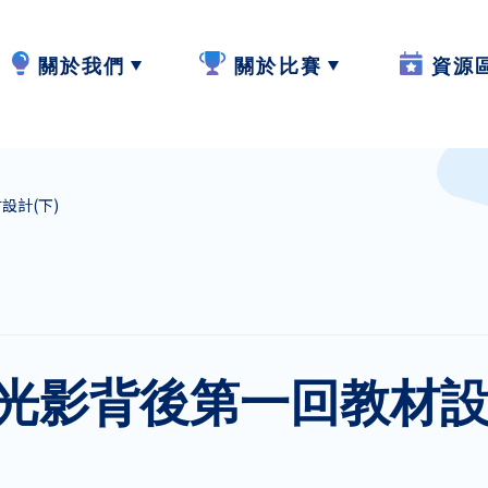
關於我們
關於比賽
資源
計劃內容
2024-25
W.I.S.E【
設計(下)
計劃成員
2023-24
閲讀教學
參與學校
作品集
寫作教學
最新動態
聆聽教學
光影背後第一回教材設計
計劃活動與發展
説話教學