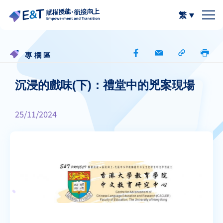
繁
簡體中文
關於我們
專欄區
計劃內容
關於比賽
沉浸的戲味(下)：禮堂中的兇案現場
計劃成員
2024-25
資源區
25/11/2024
參與學校
2023-24
W.I.S.E【以寫帶讀】
專欄區
A
A
最新動態
作品集
閲讀教學資源
A
計劃活動與發展
寫作教學資源