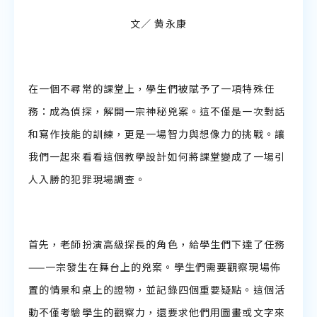
聆聽教學資源
文／ 黄永康
説話教學資源
在一個不尋常的課堂上，學生們被賦予了一項特殊任
務：成為偵探，解開一宗神秘兇案。這不僅是一次對話
和寫作技能的訓練，更是一場智力與想像力的挑戰。讓
我們一起來看看這個教學設計如何將課堂變成了一場引
人入勝的犯罪現場調查。
首先，老師扮演高級探長的角色，給學生們下達了任務
——一宗發生在舞台上的兇案。學生們需要觀察現場佈
置的情景和桌上的證物，並記錄四個重要疑點。這個活
動不僅考驗學生的觀察力，還要求他們用圖畫或文字來