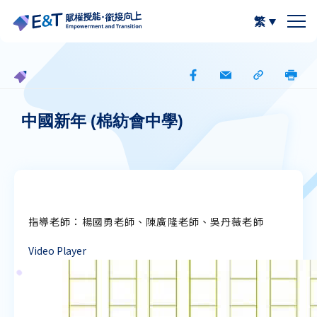
繁
簡體中文
關於我們
計劃內容
關於比賽
中國新年 (棉紡會中學)
計劃成員
2024-25
資源區
參與學校
2023-24
W.I.S.E【以寫帶讀】
專欄區
指導老師：楊國勇老師、陳廣隆老師、吳丹薇老師
A
A
最新動態
作品集
閲讀教學資源
A
Video Player
計劃活動與發展
寫作教學資源