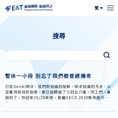
繁
簡體中文
關於我們
搜尋
計劃內容
關於比賽
計劃成員
2024-25
資源區
參與學校
2023-24
W.I.S.E【以寫帶讀】
專欄區
暫休一小段 別忘了我們都曾經擁有
打從GenAI問世，我們對知識的理解、探求知識的方法，以
A
A
最新動態
作品集
閲讀教學資源
A
至獲得資訊的習慣，都已經驟變了三四五六遍。同工們，暑
假到了，快迎來25/26年度，距離OECD 2030教育啟示成
真日期又近了一步，你和你的心態都準備好了嗎？
計劃活動與發展
寫作教學資源