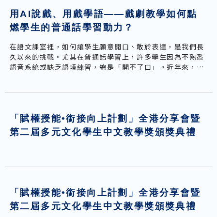
聆聽教學資源
用AI說戲、用戲學語——戲劇教學如何點
燃學生的普通話學習動力？
説話教學資源
在語文課室裡，如何讓學生願意開口、敢於表達，是我們長
久以來的挑戰。尤其在普通話學習上，許多學生因為不熟悉
語音系統或缺乏語境練習，總是「開不了口」。近年來，我
嘗試結合「戲劇教學法」與「生成式人工智能（AI）」，意
外打開了學生學習語言的新窗戶——原來，「演一演」、
「說一說」、「創一創」，可以讓語言學習變得如此生動而
有趣。
「賦權授能•銜接向上計劃」全港分享會暨
第二屆多元文化學生中文教學獎頒獎典禮
「賦權授能•銜接向上計劃」全港分享會暨
第二屆多元文化學生中文教學獎頒獎典禮